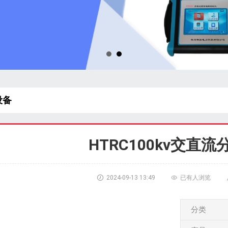
设备
HTRC100kv交直流

2024-09-13 13:49

已有
人浏览
分类