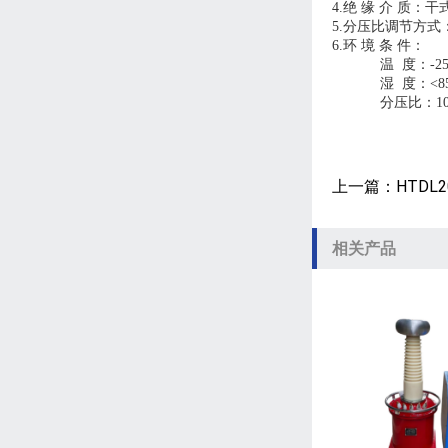
4.绝 缘 介 质：
5.分压比调节方
6.环 境 条 件：
温 度：-2
湿 度：<
分压比：100
上一篇：HTDL
相关产品