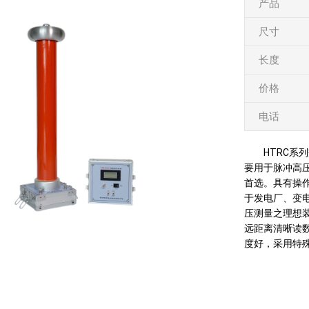
产品
尺寸
长度
价格
电话
HTRC
要用于脉冲高压
首选。具有操
于发电厂、变
压测量之理想
远距离清晰读
度好，采用特殊的