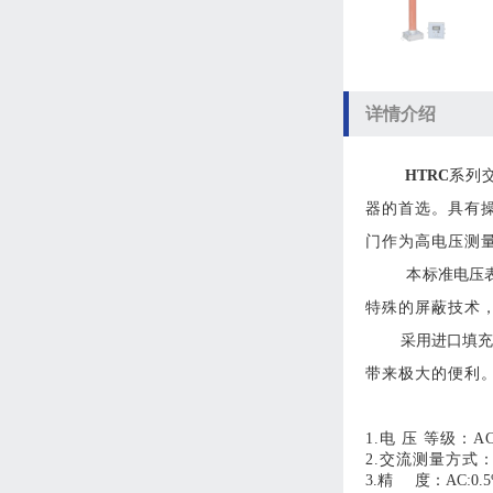
详情介绍
HTRC
系列
器的首选。具有
门作为高电压测
本
标准电压
特殊的屏蔽技术
采用进口填充
带来极大的便利
1.电 压 等级：AC
2.交流测量方式
3.精 度：AC:0.5