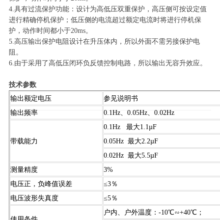
4.具有过流保护功能：设计为高低压双重保护，高压侧可按设定值
进行精确停机保护；低压侧的电流超过额定电流时将进行停机保
护，动作时间都小于20ms。
5.高压输出保护电阻设计在升压体内，所以外面不需另接保护电
阻。
6.由于采用了高低压闭环负反馈控制电路，所以输出无容升效应。
技术参数
输出额定电压
参见说明书
输出频率
0.1Hz、0.05Hz、0.02Hz
0.1Hz 最大1.1µF
带载能力
0.05Hz 最大2.2µF
0.02Hz 最大5.5µF
测量精度
3%
电压正，负峰值误差
≤3％
电压波形失真度
≤5％
户内、户外温度：-10℃∽+40℃；
使用条件