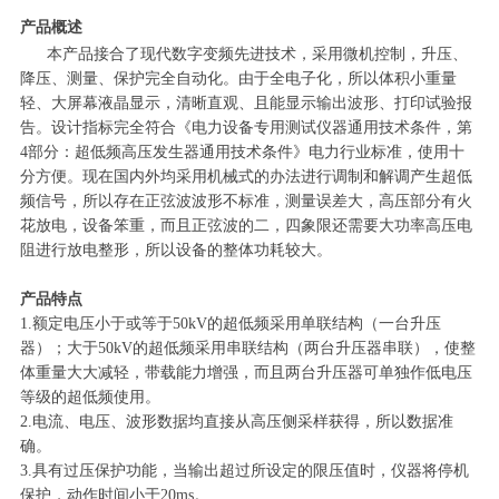
产品概述
本产品接合了现代数字变频先进技术，采用微机控制，升压、
降压、测量、保护完全自动化。由于全电子化，所以体积小重量
轻、大屏幕液晶显示，清晰直观、且能显示输出波形、打印试验报
告。设计指标完全符合《电力设备专用测试仪器通用技术条件，第
4部分：超低频高压发生器通用技术条件》电力行业标准，使用十
分方便。现在国内外均采用机械式的办法进行调制和解调产生超低
频信号，所以存在正弦波波形不标准，测量误差大，高压部分有火
花放电，设备笨重，而且正弦波的二，四象限还需要大功率高压电
阻进行放电整形，所以设备的整体功耗较大。
产品特点
1.额定电压小于或等于50kV的超低频采用单联结构（一台升压
器）；大于50kV的超低频采用串联结构（两台升压器串联），使整
体重量大大减轻，带载能力增强，而且两台升压器可单独作低电压
等级的超低频使用。
2.电流、电压、波形数据均直接从高压侧采样获得，所以数据准
确。
3.具有过压保护功能，当输出超过所设定的限压值时，仪器将停机
保护，动作时间小于20ms。