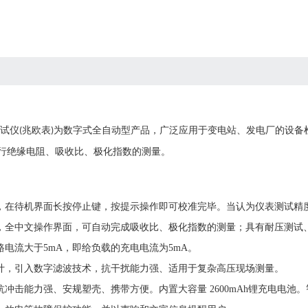
试仪
兆欧表
为
数字
式
全自动
型产品，
广泛应用于变电站、发电厂的设备
(
)
行绝缘电阻、吸收比、极化指数的测量。
能，在待机界面长按停止键，按提示操作即可校准完毕。当认为仪表测试精
制，全中文操作界面，可自动完成吸收比、极化指数的测量；具有耐压测试
路电流大于
5mA
，即给负载的充电电流为
5mA
。
设计，引入数字滤波技术，抗干扰能力强、适用于复杂高压现场测量。
，抗冲击能力强、安规塑壳、携带方便。内置大容量
2600mAh
锂充电电池。