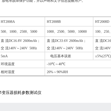
载、放电等故障保护功能，并以声响和文字信息提醒用户。
HT2008
A
HT2008
B
HT2008
D
500、1000、2500、5000
1000、2500、5000、
10
000
1
00、
25
0
直
流
DC
16.8
V 2600mAh；
直
流
DC
33.6
V 2600mAh；
直
流
DC
16
交
流
140V
～
240V 50Hz
交
流
140V
～
240V 50Hz
交
流
140V
5mA
电压基本误差
±5%(25℃
环境温度
-10
℃
～
40
℃
相对湿度
20%
～
90%RH
01变压器损耗参数测试仪