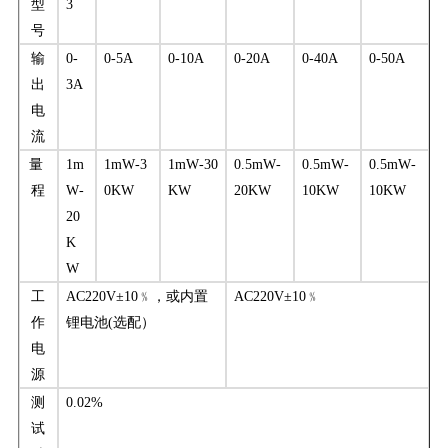
型
3
号
输
0-
0-
5A
0-
10A
0-
20A
0-
40A
0-
50A
出
3A
电
流
量
1m
1m
W
-
3
1
m
W
-30
0.5
m
W
-
0.5m
W
-
0.5m
W
-
程
W
-
0K
W
K
W
2
0K
W
10K
W
10
K
W
2
0
K
W
工
AC220V±10﹪，或内置
AC220V±10﹪
作
锂电池
(选配）
电
源
测
0.02%
试