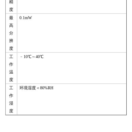
精
度
最
0.
1
m
W
高
分
辨
度
工
﹣
10℃～40℃
作
温
度
工
环境湿度＜
80%RH
作
湿
度