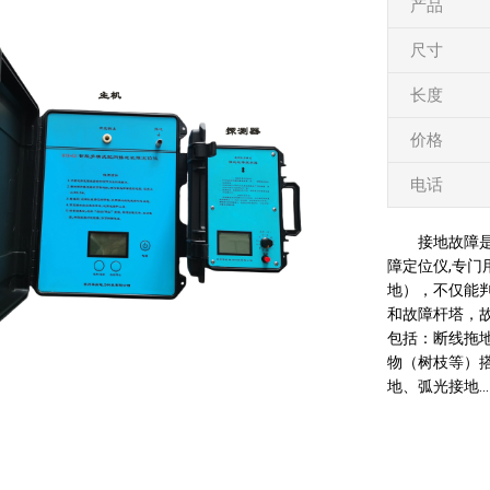
产品
尺寸
长度
价格
电话
接地故障是
障定位仪,专
地），不仅能
和故障杆塔，
包括：断线拖
物（树枝等）
地、弧光接地...